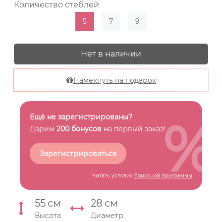
Количество стеблей
5
7
9
Нет в наличии
Намекнуть на подарок
%
Ещё не зарегистрированы?
Дарим
200 бонусов
на первый заказ!
Зарегистрироваться
Читать условия
бонусной программы
55
см
28
см
Высота
Диаметр