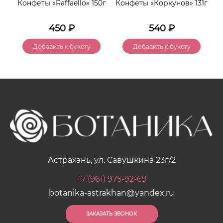
er»
Конфеты «Raffaello» 150г
Конфеты «Коркунов» 131г
К
450
₽
540
₽
Добавить к букету
Добавить к букету
Астрахань, ул. Савушкина 23г/2
+7 (961) 975-92-69
botanika-astrakhan@yandex.ru
ЗАКАЗАТЬ ЗВОНОК