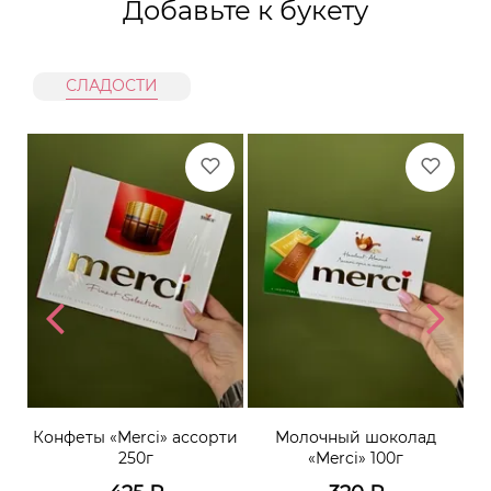
Добавьте к букету
СЛАДОСТИ
er»
Конфеты «Merci» ассорти
Молочный шоколад
250г
«Merci» 100г