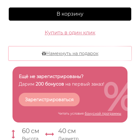
В корзину
Купить в один клик
Намекнуть на подарок
%
Ещё не зарегистрированы?
Дарим
200 бонусов
на первый заказ!
Зарегистрироваться
Читать условия
бонусной программы
60
см
40
см
Высота
Диаметр