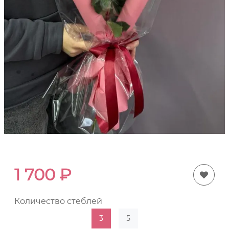
1 700
₽
Количество стеблей
3
5