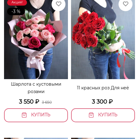
Акция!
-3 %
Шарлота с кустовыми
11 красных роз Для неё
розами
3 550
₽
3 300
₽
3 650
КУПИТЬ
КУПИТЬ