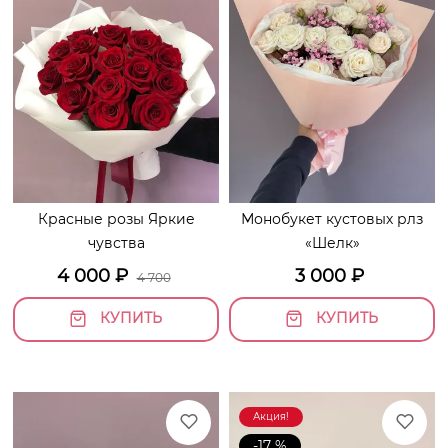
Красные розы Яркие
Монобукет кустовых рлз
чувства
«Шелк»
4 000
₽
3 000
₽
4 700
КУПИТЬ
КУПИТЬ
Акция!
-17 %