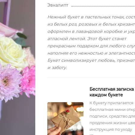
Эвкалипт
Нежный букет в пастельных тонах, со
из белых роз, розовых и белых хризант
оформлен в лавандовой коробке и ук
атласной лентой. Этот букет станет
прекрасным подарком для любого случ
наполняя его нежностью и элегантнос
Букет символизирует любовь, признат
и заботу.
Бесплатная записка
каждом букете
К букету прилагается
бесплатная мини отк
подписи, средство дл
продления жизни цве
инструкция по уходу