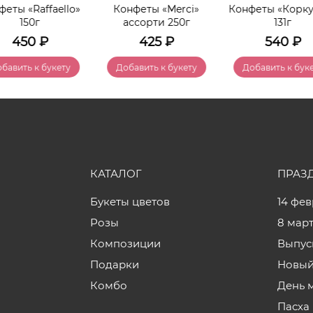
феты «Raffaello»
Конфеты «Merci»
Конфеты «Корк
150г
ассорти 250г
131г
450
₽
425
₽
540
₽
бавить к букету
Добавить к букету
Добавить к бук
КАТАЛОГ
ПРАЗ
Букеты цветов
14 фе
Розы
8 мар
Композиции
Выпус
Подарки
Новый
Комбо
День 
Пасха