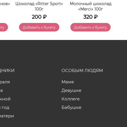
унов»
Шоколад «Ritter Sport»
Молочный шоколад
К
100г
«Merci» 100г
200
₽
320
₽
ету
Добавить к букету
Добавить к букету
ДНИКИ
ОСОБЫМ ЛЮДЯМ
враля
Маме
та
Девушке
кной
Коллеге
 год
Бабушке
матери