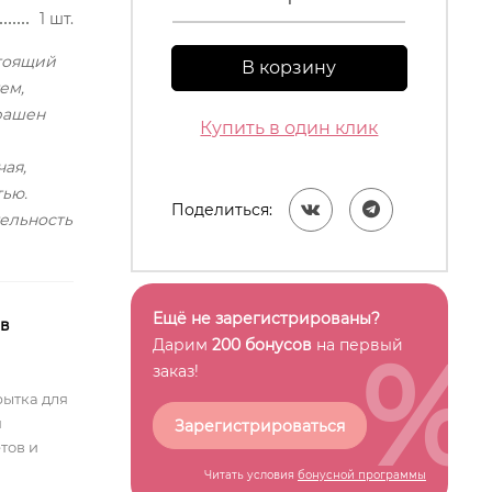
1 шт.
стоящий
В корзину
ем,
рашен
Купить в один клик
ая,
тью.
Поделиться:
ельность
Ещё не зарегистрированы?
 в
%
Дарим
200 бонусов
на первый
заказ!
рытка для
я
Зарегистрироваться
тов и
Читать условия
бонусной программы