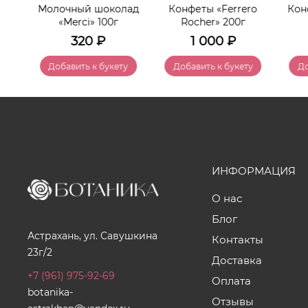
port»
Молочный шоколад
Конфеты «Ferrero
Кон
«Merci» 100г
Rocher» 200г
320
₽
1 000
₽
у
Добавить к букету
Добавить к букету
До
ИНФОРМАЦИЯ
О нас
Блог
Астрахань, ул. Савушкина
Контакты
23г/2
Доставка
+7 (961) 975-92-69
Оплата
botanika-
Отзывы