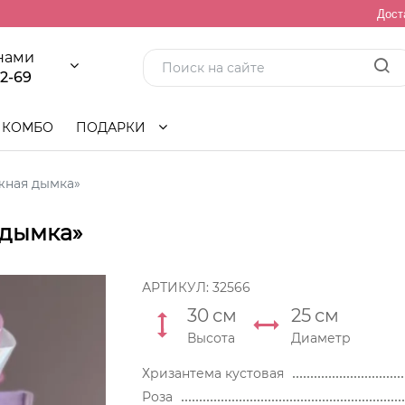
Дост
 нами
92-69
КОМБО
ПОДАРКИ
жная дымка»
 дымка»
АРТИКУЛ:
32566
30
см
25
см
Высота
Диаметр
Хризантема кустовая
Роза