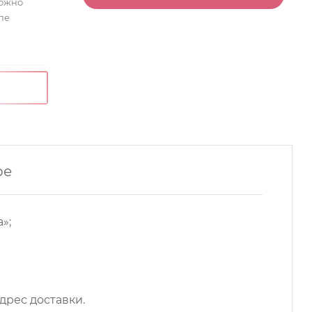
можно
пе
ре
»;
дрес доставки.