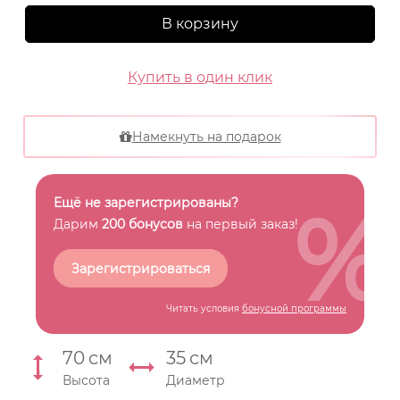
В корзину
Купить в один клик
Намекнуть на подарок
%
Ещё не зарегистрированы?
Дарим
200 бонусов
на первый заказ!
Зарегистрироваться
Читать условия
бонусной программы
70
см
35
см
Высота
Диаметр