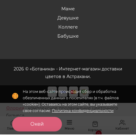
Маме
Девушке
Коллеге
Бабушке
2026 © «Ботаника» - Интернет-магазин доставки
цветов в Астрахани.
На этом веб-сайте происходит сбор и обработка
обезличенных данных о посетителях (в т.ч. файлов
«cookie»). Оставаясь на этом сайте, вы указываете
Флория
- комплексное продвижение цветочного
свое согласие.
Политика конфиденциальности
бизнеса
Окей
Главная
Меню
Кабинет
Избранное
Корзина
0