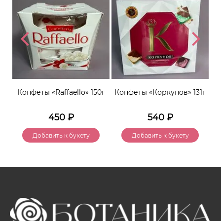
ти
Конфеты «Raffaello» 150г
Конфеты «Коркунов» 131г
Ко
450
₽
540
₽
Добавить к букету
Добавить к букету