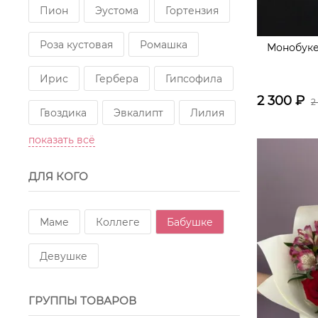
Пион
Эустома
Гортензия
Роза кустовая
Ромашка
Монобуке
Ирис
Гербера
Гипсофила
2 300
₽
2
Гвоздика
Эвкалипт
Лилия
показать всё
Тюльпан пионовидный
ДЛЯ КОГО
Роза пионовидная
Тюльпан
Роза кустовая пионовидная
Маме
Коллеге
Бабушке
Озотамнус
Рускус
Девушке
Танацетум
Гладиолус
ГРУППЫ ТОВАРОВ
Гвоздика кустовая
Пистация