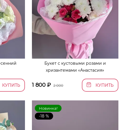
есенний
Букет с кустовыми розами и
хризантемами «Анастасия»
1 800
₽
КУПИТЬ
КУПИТЬ
2 000
Новинка!
-18 %