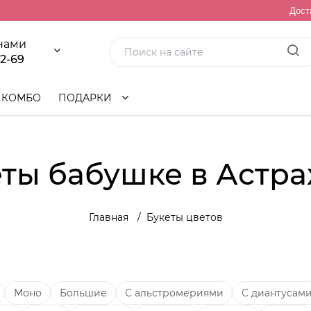
Дост
 нами
92-69
КОМБО
ПОДАРКИ
ты бабушке в Астр
Главная
Букеты цветов
Моно
Большие
С альстромериями
С диантусам