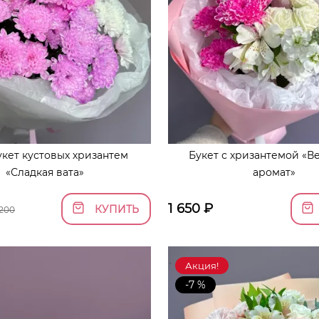
кет кустовых хризантем
Букет с хризантемой «В
«Сладкая вата»
аромат»
1 650
₽
КУПИТЬ
 200
Акция!
-7 %