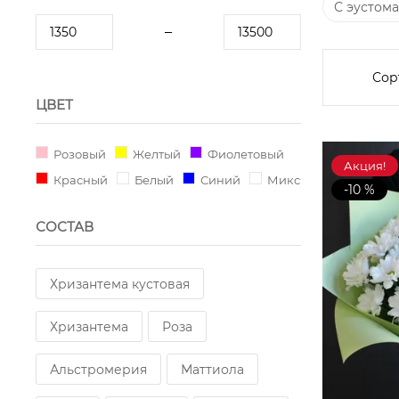
С эустом
Сор
ЦВЕТ
Розовый
Желтый
Фиолетовый
Акция!
Красный
Белый
Синий
Микс
-10 %
СОСТАВ
Хризантема кустовая
Хризантема
Роза
Альстромерия
Маттиола