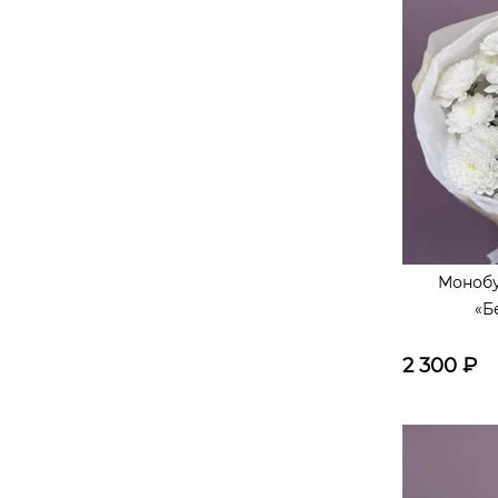
Монобу
«Б
2 300
₽