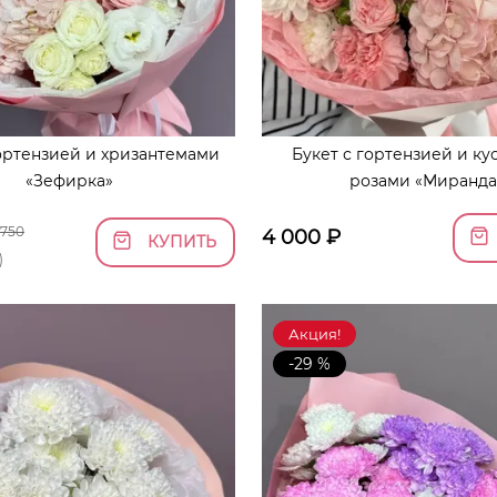
гортензией и хризантемами
Букет с гортензией и к
«Зефирка»
розами «Миранда
 750
4 000
₽
КУПИТЬ
)
Акция!
-29 %