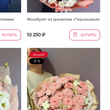
нтемами
Монобукет из хризантем «Персиковый»
10 250
₽
КУПИТЬ
КУПИТЬ
Акция!
-9 %