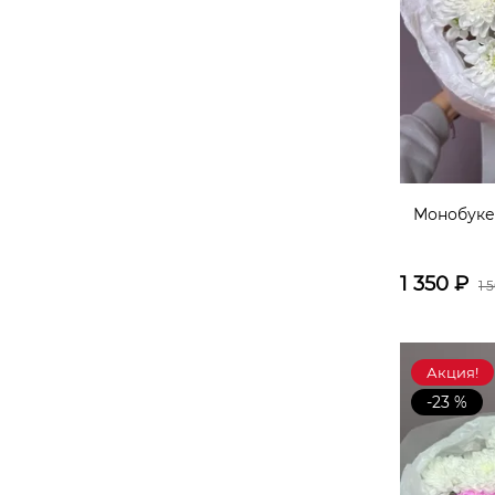
Монобуке
1 350
₽
1 
Акция!
-23 %