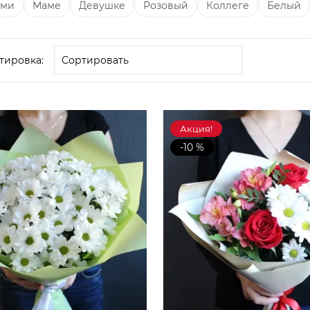
ами
Маме
Девушке
Розовый
Коллеге
Белый
тировка:
Акция!
-10 %