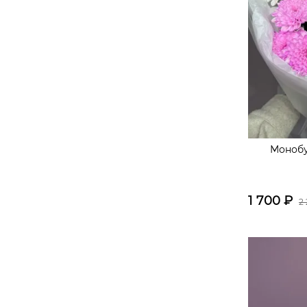
Монобу
1 700
₽
2