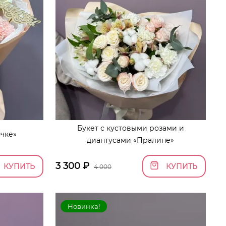
Букет с кустовыми розами и
чке»
диантусами «Пралине»
3 300
₽
КУПИТЬ
КУПИТЬ
4 000
Новинка!