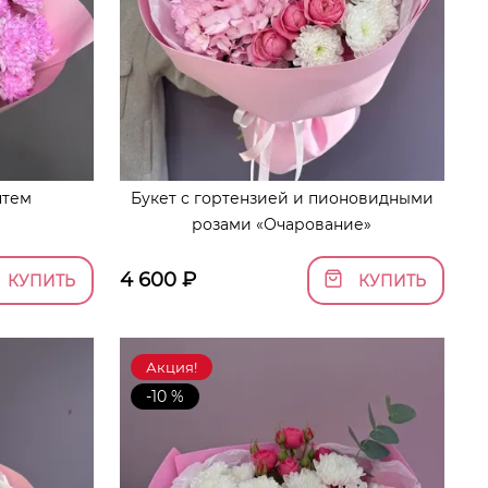
нтем
Букет с гортензией и пионовидными
розами «Очарование»
4 600
₽
КУПИТЬ
КУПИТЬ
Акция!
-10 %