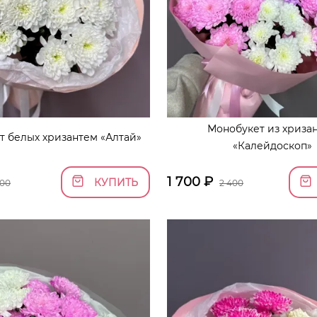
Монобукет из хриза
т белых хризантем «Алтай»
«Калейдоскоп»
1 700
₽
КУПИТЬ
500
2 400