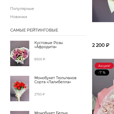
Популярные
Сухоцвет
Новинки
САМЫЕ РЕЙТИНГОВЫЕ
Кустовые Розы
2 200
₽
«Афродита»
8500 ₽
Акция!
-7 %
Монобукет Тюльпанов
Сорта «Лалибелла»
2750 ₽
Монобукет Белых