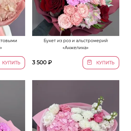
устовыми
Букет из роз и альстромерий
»
«Анжелика»
3 500
₽
КУПИТЬ
КУПИТЬ