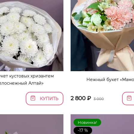
кет кустовых хризантем
Нежный букет «Мамо
елоснежный Алтай»
2 800
₽
КУПИТЬ
3 000
Новинка!
-17 %