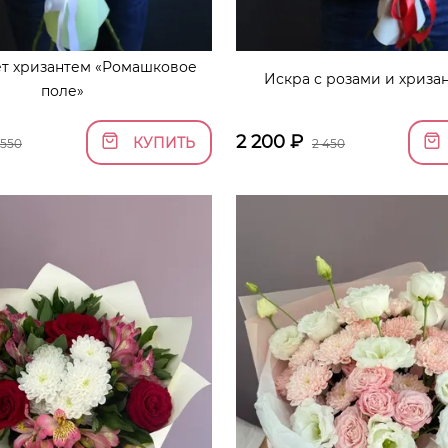
т хризантем «Ромашковое
Искра с розами и хриза
поле»
2 200
₽
КУПИТЬ
 550
2 450