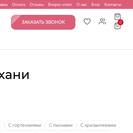
авка
Оплата
Отзывы
Вопрос-ответ
О нас
Блог
Контакты
ЗАКАЗАТЬ ЗВОНОК
0
ахани
и
С гортензиями
С пионами
С хризантемами