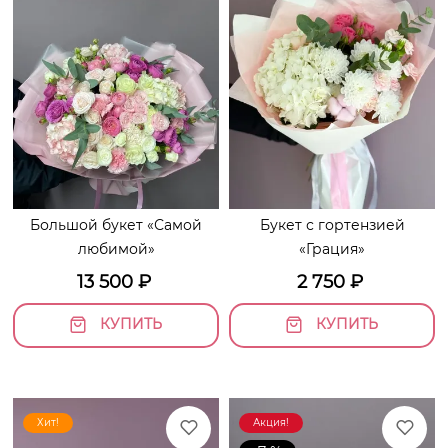
Большой букет «Самой
Букет с гортензией
любимой»
«Грация»
13 500
₽
2 750
₽
КУПИТЬ
КУПИТЬ
Хит!
Акция!