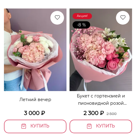
Акция!
-8 %
Букет с гортензией и
Летний вечер
пионовидной розой
«Жизель»
3 000
₽
2 300
₽
2 500
КУПИТЬ
КУПИТЬ