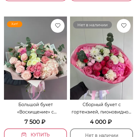
Хит!
Нет в наличии
Большой букет
Сборный букет с
«Восхищение» с
гортензией, пионовидной
гортензией и кустовыми
кустовой розой,
7 500
₽
4 000
₽
розами
диантусами
КУПИТЬ
Нет в наличии