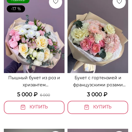
Новинка!
-17 %
Пышный букет из роз и
Букет с гортензией и
хризантем
французскими розами
«Очаровательной»
«Розовый мёд»
5 000
₽
3 000
₽
6 000
КУПИТЬ
КУПИТЬ