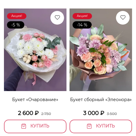
Акция!
Акция!
-5 %
-14 %
Букет «Очарование»
Букет сборный «Элеонора»
2 600
₽
3 000
₽
2 750
3 500
КУПИТЬ
КУПИТЬ