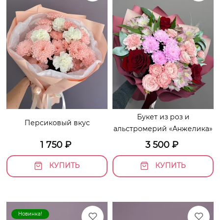
Букет из роз и
Персиковый вкус
альстромерий «Анжелика»
1 750
₽
3 500
₽
КУПИТЬ
КУПИТЬ
Новинка!