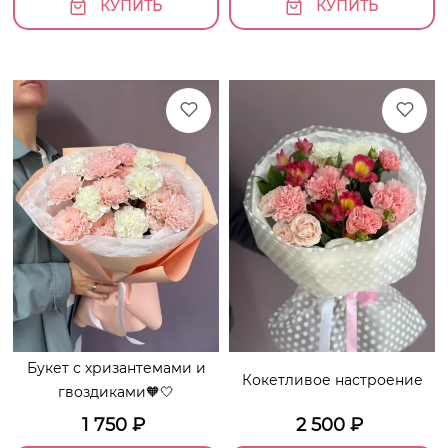
КУПИТЬ
КУПИТЬ
Букет с хризантемами и
Кокетливое настроение
гвоздиками🧡🤍
1 750
₽
2 500
₽