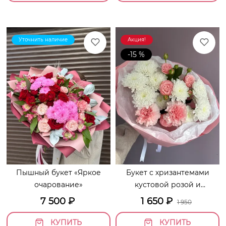
Уточнить наличие
Акция!
-15 %
Пышный букет «Яркое
Букет с хризантемами
очарование»
кустовой розой и
диантусами «Первый
7 500
₽
1 650
₽
1 950
танец»
КУПИТЬ
КУПИТЬ