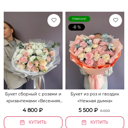
Новинка!
-8 %
Букет сборный с розами и
Букет из роз и гвоздик
хризантемами «Весенняя
«Нежная дымка»
капель»
4 800
₽
5 500
₽
6 000
КУПИТЬ
КУПИТЬ