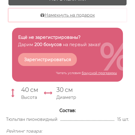
Намекнуть на подарок
%
Ещё не зарегистрированы?
Дарим
200 бонусов
на первый заказ!
Зарегистрироваться
Читать условия
бонусной программы
40
см
30
см
Высота
Диаметр
Состав:
Тюльпан пионовидный
15 шт.
Рейтинг товара: