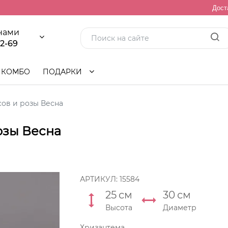
Дост
 нами
92-69
КОМБО
ПОДАРКИ
сов и розы Весна
озы Весна
АРТИКУЛ:
15584
25
см
30
см
Высота
Диаметр
Хризантема