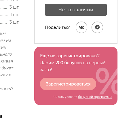
3 шт.
Нет в наличии
1 шт.
3 шт.
Поделиться:
шим
ым из
дый
ьного
Ещё не зарегистрированы?
ркивая
%
Дарим
200 бонусов
на первый
 букет
заказ!
ких и
Зарегистрироваться
сенней
Читать условия
бонусной программы
 в