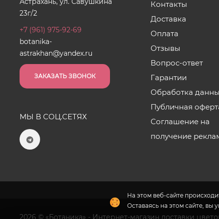
Астрахань, ул. Савушкина
Контакты
23г/2
Доставка
+7 (961) 975-92-69
Оплата
botanika-
Отзывы
astrakhan@yandex.ru
Вопрос-ответ
ЗАКАЗАТЬ ЗВОНОК
Гарантии
Обработка данн
Публичная оферт
МЫ В СОЦ.СЕТЯХ
Соглашение на
получение рекла
На этом веб-сайте происходит
Оставаясь на этом сайте, вы 
2026 © «Ботаника» - Интернет-магазин доставки цвето