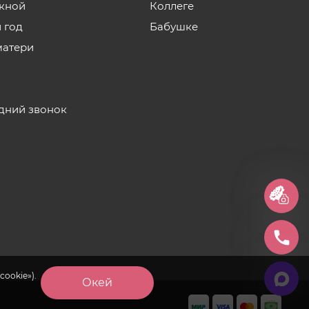
кной
Коллеге
 год
Бабушке
матери
дний звонок
cookie»).
Окей