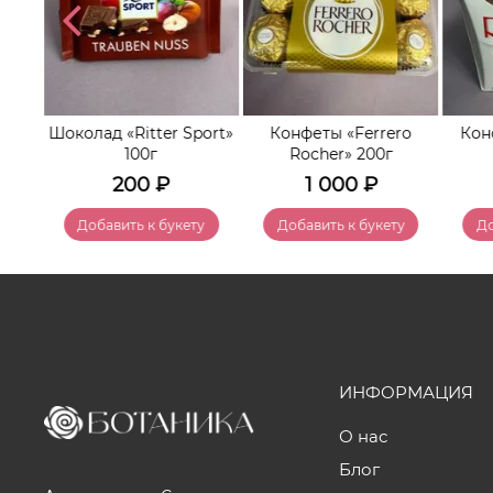
i»
Шоколад «Ritter Sport»
Конфеты «Ferrero
Кон
100г
Rocher» 200г
200
₽
1 000
₽
у
Добавить к букету
Добавить к букету
До
ИНФОРМАЦИЯ
О нас
Блог