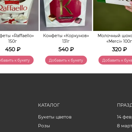
феты «Raffaello»
Конфеты «Коркунов»
Молочный шок
150г
131г
«Merci» 100
450
₽
540
₽
320
₽
бавить к букету
Добавить к букету
Добавить к бук
КАТАЛОГ
ПРАЗ
Букеты цветов
14 фе
Розы
8 мар