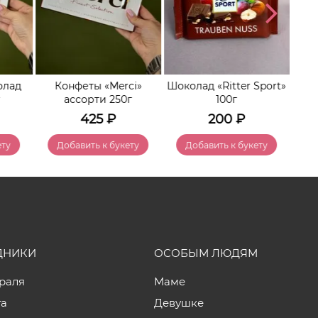
олад
Конфеты «Merci»
Шоколад «Ritter Sport»
К
г
ассорти 250г
100г
425
₽
200
₽
ету
Добавить к букету
Добавить к букету
ДНИКИ
ОСОБЫМ ЛЮДЯМ
враля
Маме
та
Девушке