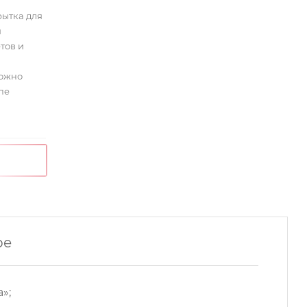
рытка для
я
тов и
можно
пе
ре
»;