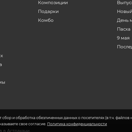
Композиции
Выпус
Подарки
Новый
Комбо
День 
Пасха
9 мая
После
ых
а
мы
 сбор и обработка обезличенных данных о посетителях (в т.ч. файлов «
указываете свое согласие.
Политика конфиденциальности
в в Астрахани.