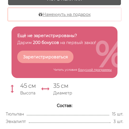
Намекнуть на подарок
%
Ещё не зарегистрированы?
Дарим
200 бонусов
на первый заказ!
Зарегистрироваться
Читать условия
бонусной программы
45
см
35
см
Высота
Диаметр
Состав:
Тюльпан
15 шт.
Эвкалипт
3 шт.