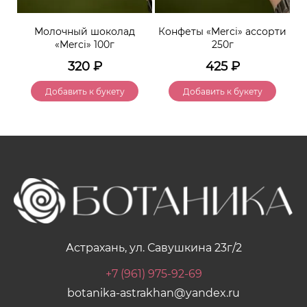
0г
Молочный шоколад
Конфеты «Merci» ассорти
«Merci» 100г
250г
320
₽
425
₽
Добавить к букету
Добавить к букету
Астрахань, ул. Савушкина 23г/2
+7 (961) 975-92-69
botanika-astrakhan@yandex.ru