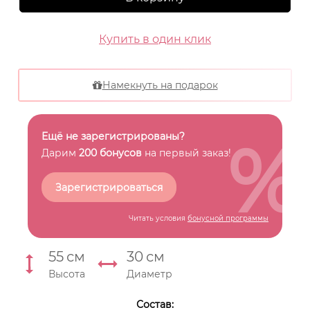
Купить в один клик
Намекнуть на подарок
%
Ещё не зарегистрированы?
Дарим
200 бонусов
на первый заказ!
Зарегистрироваться
Читать условия
бонусной программы
55
см
30
см
Высота
Диаметр
Состав: