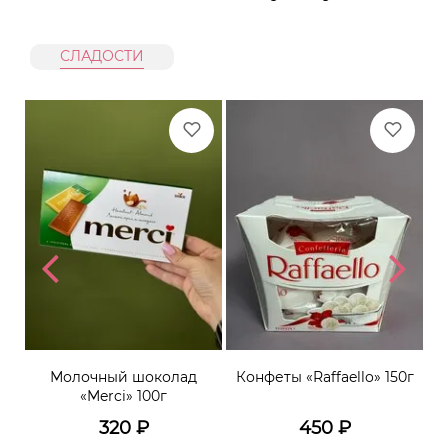
СЛАДОСТИ
ти
Молочный шоколад
Конфеты «Raffaello» 150г
К
«Merci» 100г
320
₽
450
₽