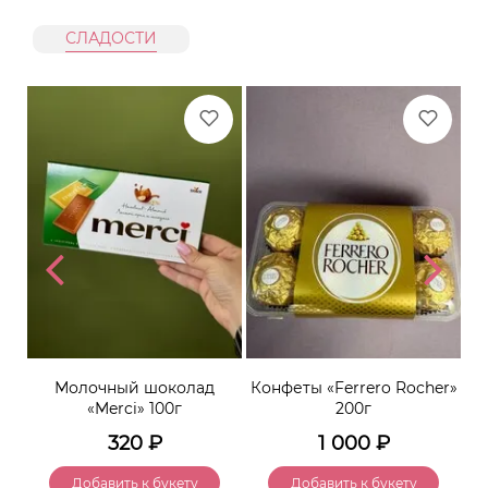
СЛАДОСТИ
1г
Молочный шоколад
Конфеты «Ferrero Rocher»
К
«Merci» 100г
200г
320
₽
1 000
₽
Добавить к букету
Добавить к букету