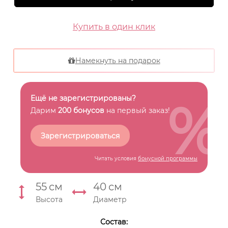
Купить в один клик
Намекнуть на подарок
%
Ещё не зарегистрированы?
Дарим
200 бонусов
на первый заказ!
Зарегистрироваться
Читать условия
бонусной программы
55
см
40
см
Высота
Диаметр
Состав: