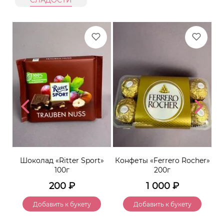
СЛАДОСТИ
1г
Шоколад «Ritter Sport»
Конфеты «Ferrero Rocher»
100г
200г
200
₽
1 000
₽
Добавить к букету
Добавить к букету