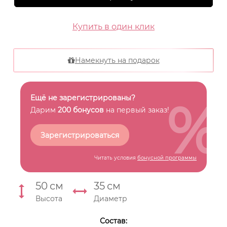
Купить в один клик
Намекнуть на подарок
%
Ещё не зарегистрированы?
Дарим
200 бонусов
на первый заказ!
Зарегистрироваться
Читать условия
бонусной программы
50
см
35
см
Высота
Диаметр
Состав: