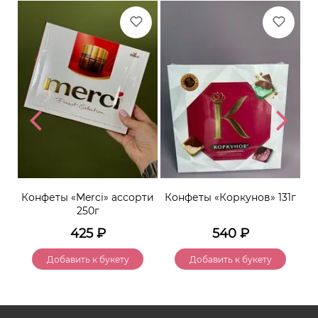
er»
Конфеты «Merci» ассорти
Конфеты «Коркунов» 131г
250г
425
₽
540
₽
Добавить к букету
Добавить к букету