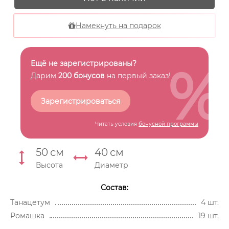
Намекнуть на подарок
%
Ещё не зарегистрированы?
Дарим
200 бонусов
на первый заказ!
Зарегистрироваться
Читать условия
бонусной программы
50
см
40
см
Высота
Диаметр
Состав:
Танацетум
4 шт.
Ромашка
19 шт.