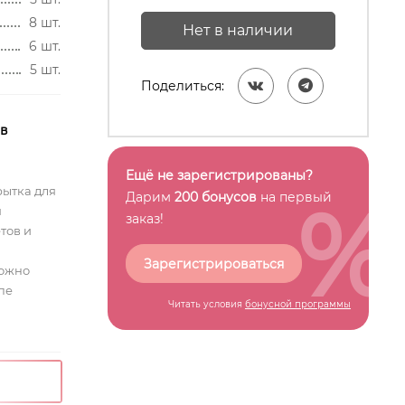
8 шт.
Нет в наличии
6 шт.
5 шт.
Поделиться:
 в
Ещё не зарегистрированы?
рытка для
%
Дарим
200 бонусов
на первый
я
заказ!
тов и
Зарегистрироваться
можно
пе
Читать условия
бонусной программы