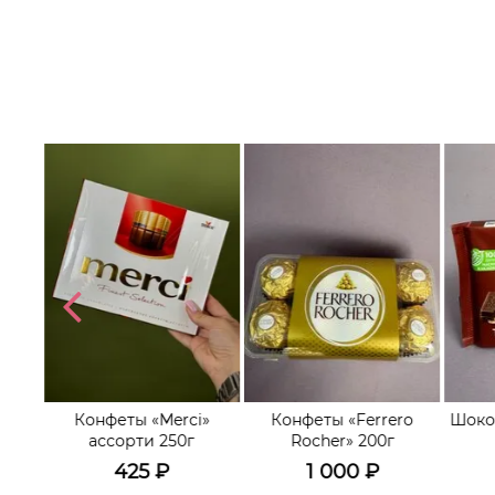
ов»
Конфеты «Merci»
Конфеты «Ferrero
Шокол
ассорти 250г
Rocher» 200г
425
₽
1 000
₽