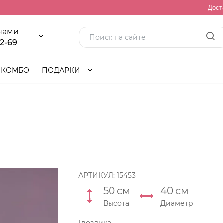
Дост
 нами
92-69
КОМБО
ПОДАРКИ
АРТИКУЛ:
15453
50
см
40
см
Высота
Диаметр
Гвоздика