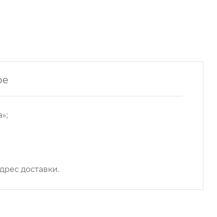
ре
»;
дрес доставки.