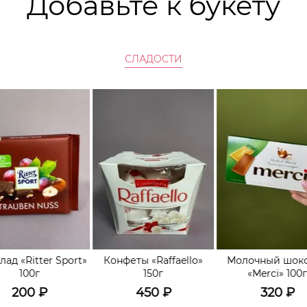
Добавьте к букету
СЛАДОСТИ
ад «Ritter Sport»
Конфеты «Raffaello»
Молочный шок
100г
150г
«Merci» 100
200
₽
450
₽
320
₽