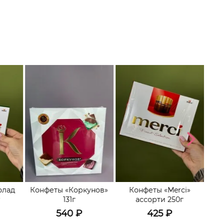
олад
Конфеты «Коркунов»
Конфеты «Merci»
К
г
131г
ассорти 250г
540
₽
425
₽