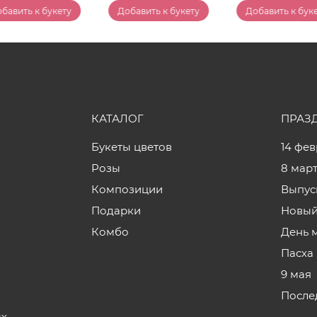
бавить к букету
Добавить к букету
Добавить к бук
КАТАЛОГ
ПРАЗ
Букеты цветов
14 фе
Розы
8 мар
Композиции
Выпус
Подарки
Новый
Комбо
День 
Пасха
9 мая
После
ых