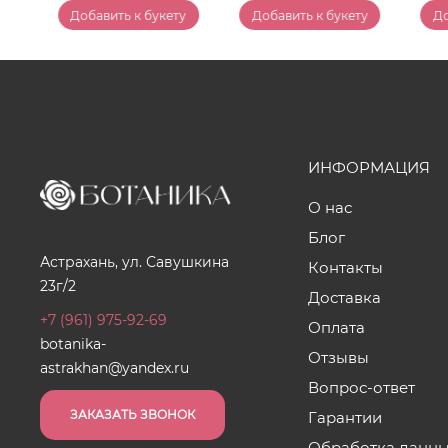
у
Добавить к букету
Добавить к букету
До
ИНФОРМАЦИЯ
О нас
Блог
Астрахань, ул. Савушкина
Контакты
23г/2
Доставка
+7 (961) 975-92-69
Оплата
botanika-
Отзывы
astrakhan@yandex.ru
Вопрос-ответ
ЗАКАЗАТЬ ЗВОНОК
Гарантии
Обработка данн