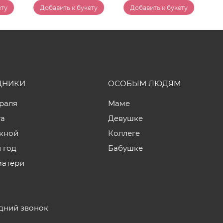
ету
Добавить к букету
Добавить к букету
ДНИКИ
ОСОБЫМ ЛЮДЯМ
враля
Маме
та
Девушке
кной
Коллеге
 год
Бабушке
матери
дний звонок