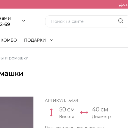
Дост
 нами
92-69
КОМБО
ПОДАРКИ
ны и ромашки
омашки
АРТИКУЛ:
15439
50
см
40
см
Высота
Диаметр
Роза кустовая пионовидная