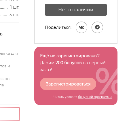
1 шт.
Нет в наличии
5 шт.
Поделиться:
 в
рытка для
Ещё не зарегистрированы?
я
%
Дарим
200 бонусов
на первый
тов и
заказ!
можно
Зарегистрироваться
пе
Читать условия
бонусной программы