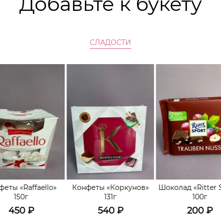
Добавьте к букету
СЛАДОСТИ
феты «Raffaello»
Конфеты «Коркунов»
Шоколад «Ritter 
150г
131г
100г
450
₽
540
₽
200
₽