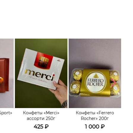
Sport»
Конфеты «Merci»
Конфеты «Ferrero
Мо
ассорти 250г
Rocher» 200г
425
₽
1 000
₽