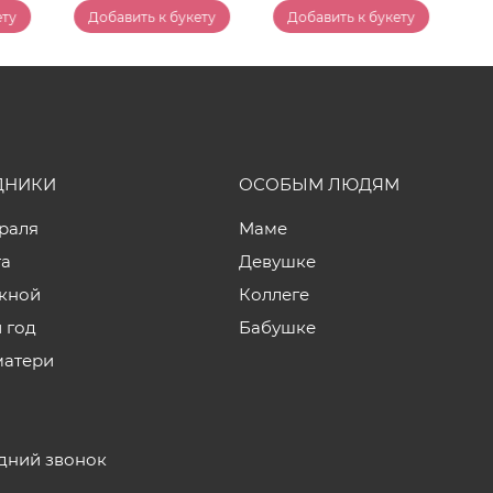
ету
Добавить к букету
Добавить к букету
ДНИКИ
ОСОБЫМ ЛЮДЯМ
враля
Маме
та
Девушке
кной
Коллеге
 год
Бабушке
матери
дний звонок