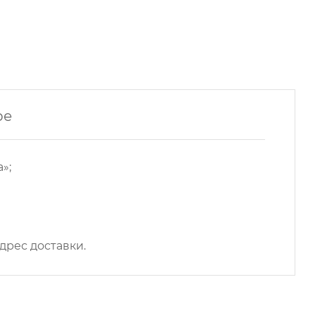
ре
»;
дрес доставки.