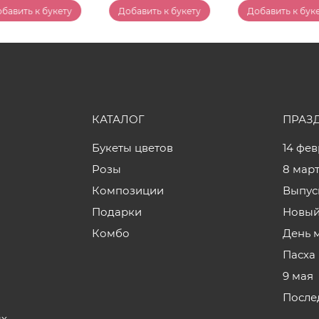
бавить к букету
Добавить к букету
Добавить к бук
КАТАЛОГ
ПРАЗ
Букеты цветов
14 фе
Розы
8 мар
Композиции
Выпус
Подарки
Новый
Комбо
День 
Пасха
9 мая
После
ых