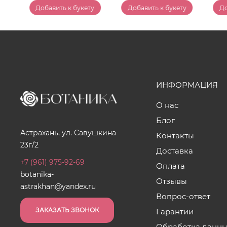
у
Добавить к букету
Добавить к букету
До
ИНФОРМАЦИЯ
О нас
Блог
Астрахань, ул. Савушкина
Контакты
23г/2
Доставка
+7 (961) 975-92-69
Оплата
botanika-
Отзывы
astrakhan@yandex.ru
Вопрос-ответ
ЗАКАЗАТЬ ЗВОНОК
Гарантии
Обработка данн