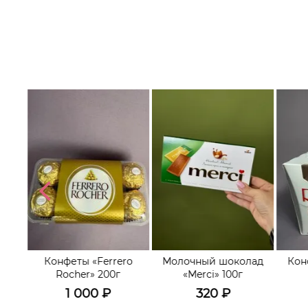
i»
Конфеты «Ferrero
Молочный шоколад
Кон
Rocher» 200г
«Merci» 100г
1 000
₽
320
₽