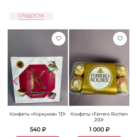
СЛАДОСТИ
Конфеты «Коркунов» 131г
Конфеты «Ferrero Rocher»
К
200г
540
₽
1 000
₽