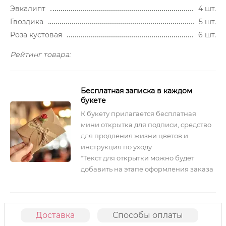
Эвкалипт
4 шт.
Гвоздика
5 шт.
Роза кустовая
6 шт.
Рейтинг товара:
Бесплатная записка в каждом
букете
К букету прилагается бесплатная
мини открытка для подписи, средство
для продления жизни цветов и
инструкция по уходу
*Текст для открытки можно будет
добавить на этапе оформления заказа
Доставка
Способы оплаты
О