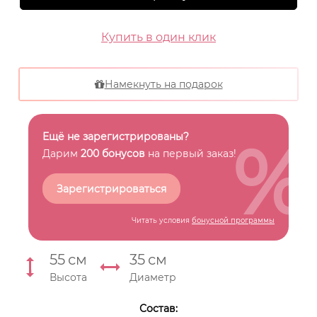
Купить в один клик
Намекнуть на подарок
%
Ещё не зарегистрированы?
Дарим
200 бонусов
на первый заказ!
Зарегистрироваться
Читать условия
бонусной программы
55
см
35
см
Высота
Диаметр
Состав: