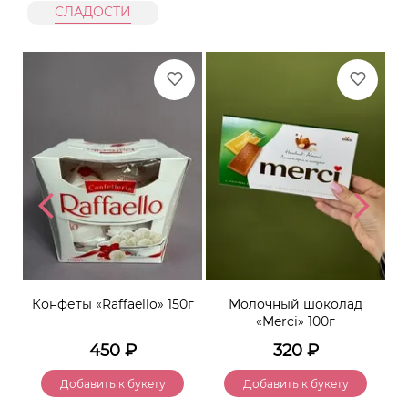
СЛАДОСТИ
er»
Конфеты «Raffaello» 150г
Молочный шоколад
К
«Merci» 100г
450
₽
320
₽
Добавить к букету
Добавить к букету