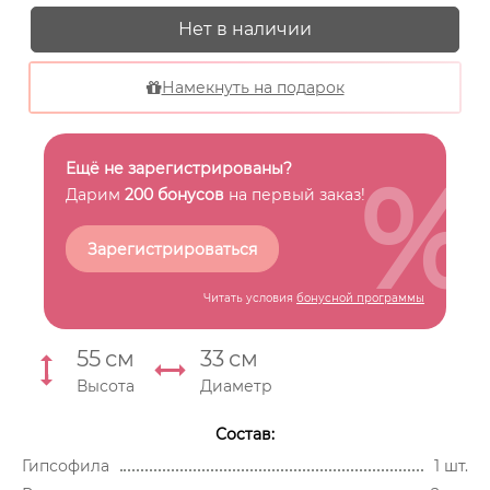
Нет в наличии
Намекнуть на подарок
%
Ещё не зарегистрированы?
Дарим
200 бонусов
на первый заказ!
Зарегистрироваться
Читать условия
бонусной программы
55
см
33
см
Высота
Диаметр
Состав:
Гипсофила
1 шт.