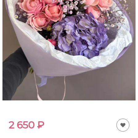
2 650
₽